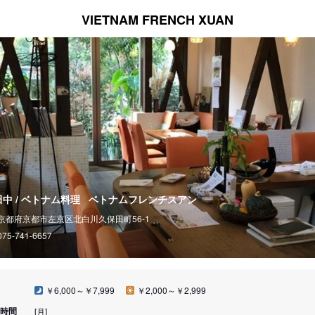
VIETNAM FRENCH XUAN
中 / ベトナム料理
ベトナムフレンチスアン
京都府京都市左京区北白川久保田町56-1
075-741-6657
￥6,000～￥7,999
￥2,000～￥2,999
時間
[月]