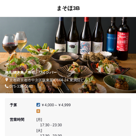
まそほ3B
烏丸/焼き鳥、寿司、ワインバー
京都府京都市中京区阪東屋町664-24 東洞院ビル 1F
075-334-5660
予算
￥4,000～￥4,999
営業時間
[月]
17:30 - 23:30
[火]
17:30 - 23:30