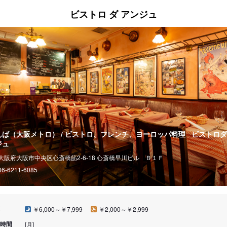
ビストロ ダ アンジュ
んば（大阪メトロ） / ビストロ、フレンチ、ヨーロッパ料理
ビストロダ
ジュ
大阪府大阪市中央区心斎橋筋2-6-18 心斎橋早川ビル Ｂ１Ｆ
06-6211-6085
￥6,000～￥7,999
￥2,000～￥2,999
時間
[月]