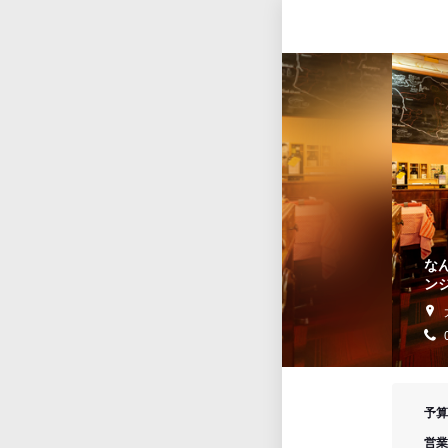
な
ン
予算
営業