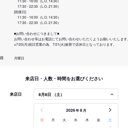
11:30 - 16:00（L.O. 14:30）
17:30 - 22:30（L.O. 21:30）
[祝後日]
11:30 - 16:00（L.O. 14:30）
17:30 - 22:30（L.O. 21:30）
■お問い合わせにつきまして■
お問い合わせ等はお電話にてお問い合わせいただくようお願いいたします
※7/20(月)祝日営業の為、7/21(火)振替で店休日となっております。
日
月曜日
来店日・人数・時間をお選びください
来店日
8月8日 （土）
2026
8
年
月
日
月
火
水
木
金
土
1