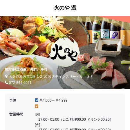
火のや 温
枚方市/居酒屋、海鮮、寿司
大阪府枚方市新町1-2-10 枚方テイクスリービル ３Ｆ
072-844-0051
予算
￥4,000～￥4,999
営業時間
[月]
17:00 - 01:00（L.O. 料理00:00 ドリンク00:30）
[火]
17:00 - 01:00（L.O. 料理00:00 ドリンク00:30）