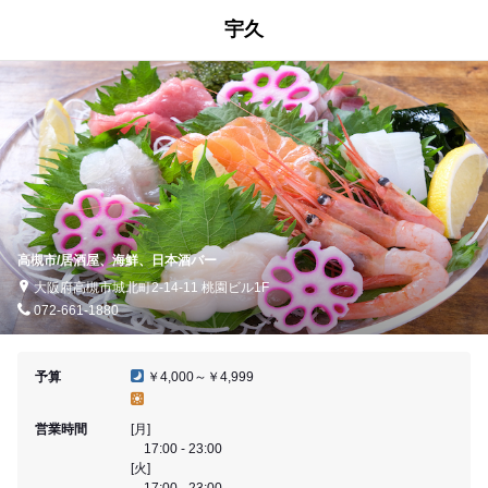
宇久
高槻市/居酒屋、海鮮、日本酒バー
大阪府高槻市城北町2-14-11 桃園ビル1F
072-661-1880
予算
￥4,000～￥4,999
営業時間
[月]
17:00 - 23:00
[火]
17:00 - 23:00