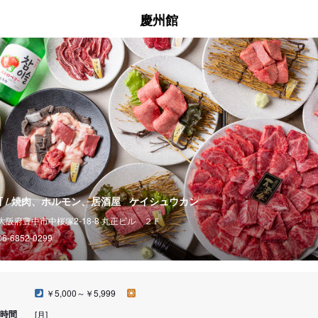
慶州館
町 / 焼肉、ホルモン、居酒屋
ケイシュウカン
大阪府豊中市中桜塚2-18-8 丸正ビル ２Ｆ
06-6852-0299
￥5,000～￥5,999
時間
[月]