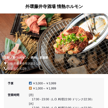
外環藤井寺酒場 情熱ホルモン
土師ノ里/ホルモン、焼肉、居酒屋
大阪府藤井寺市沢田2-1-1
072-931-4129
予算
￥3,000～￥3,999
￥1,000～￥1,999
営業時間
[月]
17:00 - 23:00（L.O. 料理22:00 ドリンク22:30）
[火]
17:00 - 23:00（L.O. 料理22:00 ドリンク22:30）