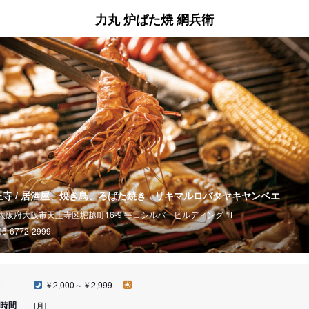
力丸 炉ばた焼 網兵衛
王寺 / 居酒屋、焼き鳥、ろばた焼き
リキマルロバタヤキヤンベエ
大阪府大阪市天王寺区堀越町16-9 毎日シルバービルディング 1F
06-6772-2999
￥2,000～￥2,999
時間
[月]