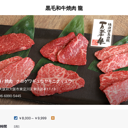
黒毛和牛焼肉 龍
 / 焼肉
クロゲワギュウヤキニクリュウ
大阪府大阪市東淀川区東淡路4-17-18
06-6990-5445
￥8,000～￥9,999
時間
[月]