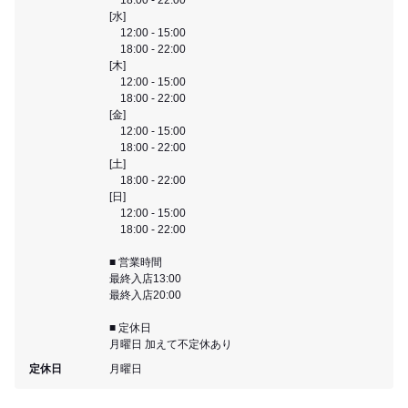
[水]
12:00 - 15:00
18:00 - 22:00
[木]
12:00 - 15:00
18:00 - 22:00
[金]
12:00 - 15:00
18:00 - 22:00
[土]
18:00 - 22:00
[日]
12:00 - 15:00
18:00 - 22:00
■ 営業時間
最終入店13:00
最終入店20:00
■ 定休日
月曜日 加えて不定休あり
定休日
月曜日