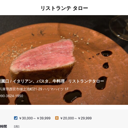
リストランテ タロー
楽園口 / イタリアン、パスタ、牛料理
リストランテタロー
兵庫県西宮市樋之池町21-29 ハリマハイツ 1F
090-3624-1950
￥30,000～￥39,999
￥20,000～￥29,999
時間
[月]