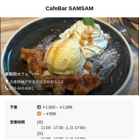
CafeBar SAMSAM
新長田/カフェ、バー
兵庫県神戸市長田区若松町3-1-2
078-643-6061
予算
￥1,000～￥1,999
～￥999
営業時間
[月]
11:00 - 17:30（L.O. 17:00）
[火]
11:00 - 17:30（L.O. 17:00）