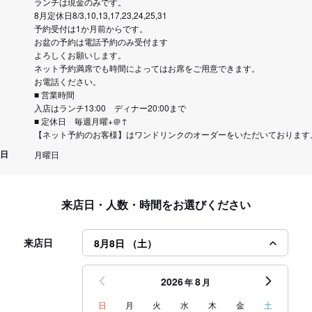
ランチは現金のみです。
8月定休日8/3,10,13,17,23,24,25,31
予約受付は1か月前からです。
お盆の予約は電話予約のみ受付ます
よろしくお願いします。
ネット予約満席でも時間によってはお席をご用意できます。
お電話ください。
■ 営業時間
入店はランチ13:00 ディナー20:00まで
■ 定休日 毎週月曜+＠↑
【ネット予約のお客様】はワンドリンクのオーダーをいただいております
日
月曜日
来店日・人数・時間をお選びください
来店日
8月8日 （土）
2026
8
年
月
日
月
火
水
木
金
土