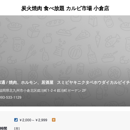
炭火焼肉 食べ放題 カルビ市場 小倉店
和通 / 焼肉、ホルモン、居酒屋
スミビヤキニクタベホウダイカルビイチ
福岡県北九州市小倉北区鍛冶町1-2-4 鍛冶町ガーデン 2F
093-533-1129
￥2,000～￥2,999
時間
[月]