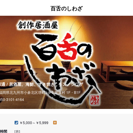
百舌のしわざ
和通 / 居酒屋、海鮮、すき焼き
モズノシワザ
福岡県北九州市小倉北区堺町1-8-9 暖簾村 1F・B1F
050-3101-4164
￥5,000～￥5,999
時間
[月]