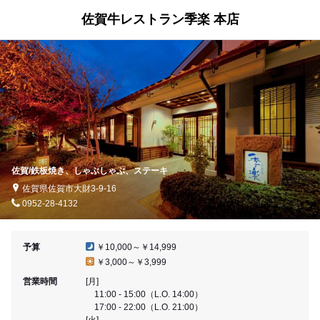
佐賀牛レストラン季楽 本店
佐賀/鉄板焼き、しゃぶしゃぶ、ステーキ
佐賀県佐賀市大財3-9-16
0952-28-4132
予算
￥10,000～￥14,999
￥3,000～￥3,999
営業時間
[月]
11:00 - 15:00（L.O. 14:00）
17:00 - 22:00（L.O. 21:00）
[火]