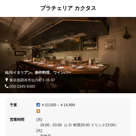
ブラチェリア カクタス
仙川/イタリアン、創作料理、ワインバー
東京都調布市仙川町1-36-97
050-1345-9385
予算
￥10,000～￥14,999
営業時間
[月]
18:00 - 23:00（L.O. 料理20:00 ドリンク23:00）
[火]
定休日